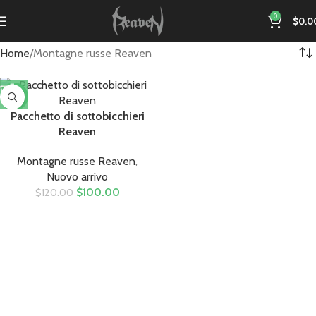
0
$
0.0
Home
Montagne russe Reaven
-17%
Pacchetto di sottobicchieri
Reaven
Montagne russe Reaven
,
Nuovo arrivo
$
100.00
$
120.00