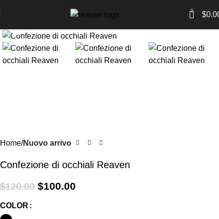
0
$
0.0
Click to enlarge
-17%
Home
Nuovo arrivo
Confezione di occhiali Reaven
$
100.00
$
120.00
COLOR