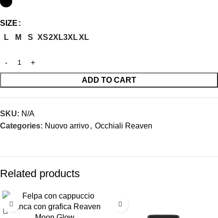
SIZE
L
M
S
XS
2XL
3XL
XL
ADD TO CART
SKU:
N/A
Categories:
Nuovo arrivo
,
Occhiali Reaven
Related products
-43%